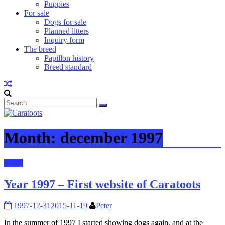
Puppies
For sale
Dogs for sale
Planned litters
Inquiry form
The breed
Papillon history
Breed standard
Month:
december 1997
News
Year 1997 – First website of Caratoots
1997-12-31
2015-11-19
Peter
In the summer of 1997 I started showing dogs again, and at the