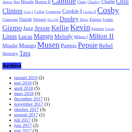
Camille
Chili
Charlie
Boston II
Blondie
Anton
Best
Chabo
Charley
Cosby
Clinton
Cookie I
Collin
Comtesse
Coco I
Cookie II
Dooley
Dazzle
Emma
Dennis
Couscous
Doris
Freddie
Diva III
Kevin
Kellie
Gizmo
Jessie
Jazz
Kjärstin
Lexie
Mango
Milton II
Linus
Lucas
Melody
Milton I
Musen
Pepsie
Pappis
Rebel
Mungo
Mindie
Tara
Snoopy
Archive
januari 2019
(2)
maj 2018
(3)
april 2018
(5)
mars 2018
(3)
december 2017
(1)
november 2017
(1)
oktober 2017
(3)
augusti 2017
(1)
juli 2017
(3)
juni 2017
(2)
maj 2017
(3)