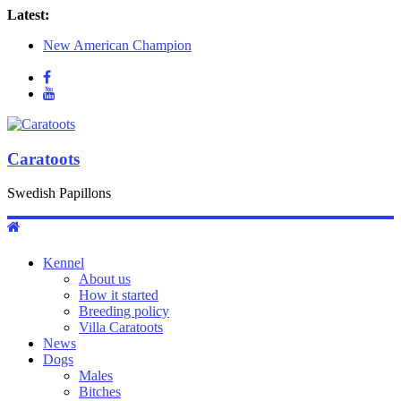
Latest:
New American Champion
Puppies for sale
SKK Lidköping 2018-05-13
SDHK Lidköping 2018-05-12
Chanelle moves to the Ellström family
Caratoots
Swedish Papillons
Kennel
About us
How it started
Breeding policy
Villa Caratoots
News
Dogs
Males
Bitches